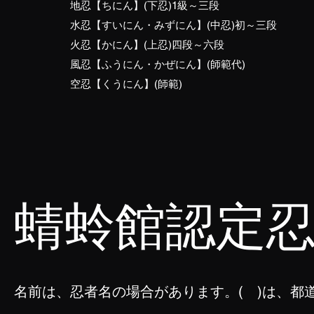
地忍【ちにん】(下忍)1級～三段
水忍【すいにん・みずにん】(中忍)初～三段
火忍【かにん】(上忍)四段～六段
風忍【ふうにん・かぜにん】(師範代)
空忍【くうにん】(師範)
蜻蛉館認定
名前は、忍者名の場合があります。( )は、都