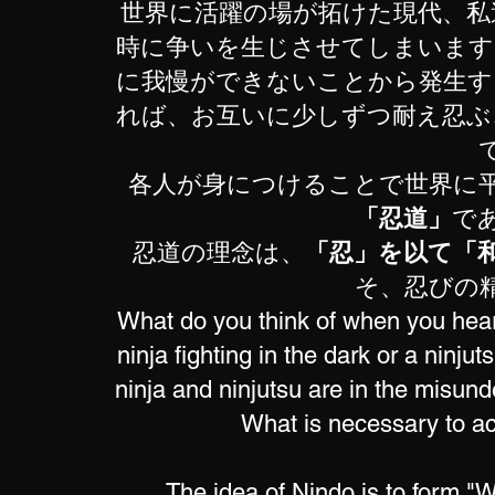
世界に活躍の場が拓けた現代、私
時に争いを生じさせてしまいます
に我慢ができないことから発生す
れば、お互いに少しずつ耐え忍ぶ
各人が身につけることで世界に
「忍道」
で
忍道の理念は、
「忍」を以て「
そ、忍びの
What do you think of when you hear 
ninja fighting in the dark or a ninj
ninja and ninjutsu are in the misund
What is necessary to ach
The idea of ​​Nindo is to form "W