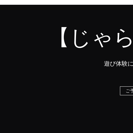
【じゃ
遊び体験
ご