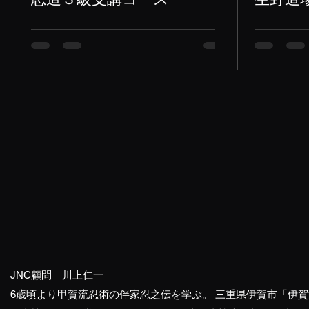
JNC顧問 川上仁一
6歳頃より甲賀流忍術の伴家忍之伝を学ぶ。 三重県伊賀市「伊賀