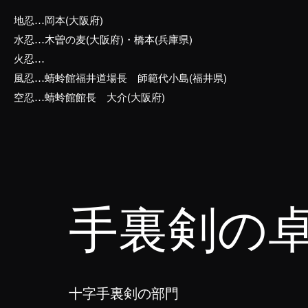
地忍…岡本(大阪府)
水忍…木曽の麦(大阪府)・橋本(兵庫県)
火忍…
風忍…蜻蛉館福井道場長 師範代小島(福井県)
空忍…蜻蛉館館長 大介(大阪府)
手裏剣の
十字手裏剣の部門