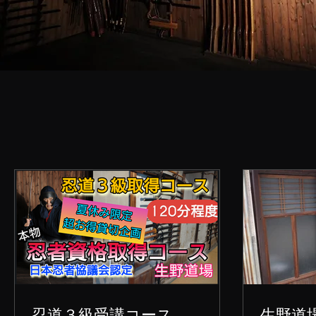
忍道３級受講コース
生野道