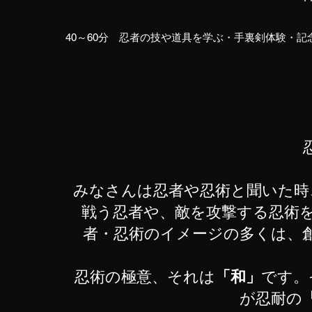
40～60分 忍者の技や道具を学ぶ・手裏剣体験・記
みなさんは忍者や忍術と聞いた時
戦う忍者や、敵を攻撃する忍術
者・忍術のイメージの多くは、
忍術の極意、それは
「和」
です。
が忍耐の